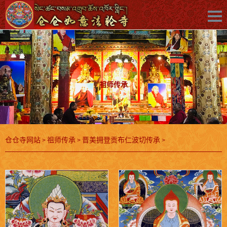
祖师传承
仓仓寺网站
祖师传承
晋美拥登贡布仁波切传承
>
>
>