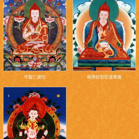
华智仁波切
蒋扬钦哲旺波尊者