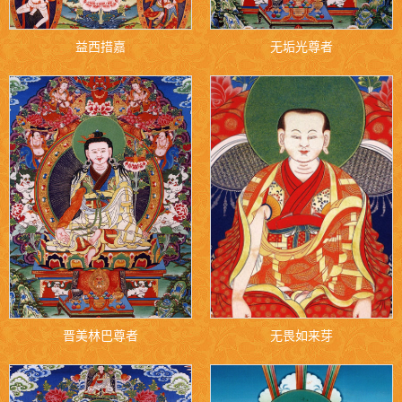
益西措嘉
无垢光尊者
晋美林巴尊者
无畏如来芽