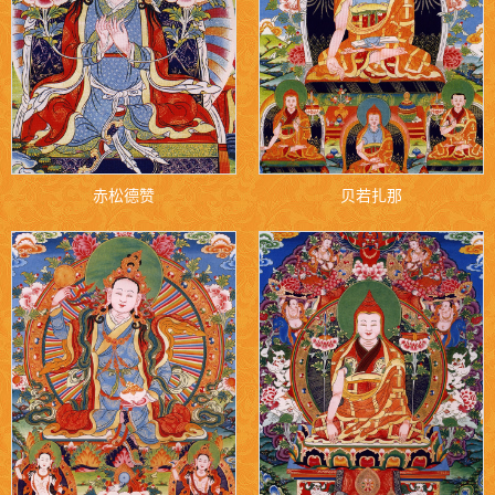
赤松德赞
贝若扎那