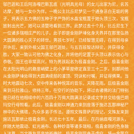
邬巴迦和王后阿洛嘎巴斯瓦底（光明具光母）的女儿出家为尼，名苏
达摩，她与一女仆为伴。一晚公主比丘尼梦见一个通身洁白无垢的男
子，将表示五方佛的五种子字严饰的水晶宝瓶置于她头顶三次，宝瓶
放射出光芒，她可以清楚地看到三界。此梦过去十个月，比丘尼生下
一位诸多瑞相庄严的儿子。此子即是金刚萨埵化身天界并在那里弘扬
大圆满的胜心天子的转世。男孩七岁时，已经智慧无碍，在得到母亲
开许后，来到外祖父国王邬巴迦处，与五百班智达辩论，并获得全
胜，大家一致认可他为佛之化身，并将他的足置于头顶以表示信心与
恭敬。国王也非常高兴，特为男孩起名为极喜金刚。之后，极喜金刚
在太阳光明山的悬崖峭壁上的小茅草屋修定直至三十二岁。刹那间他
从金刚萨埵处得到大圆满续部的灌顶、窍诀和付嘱，并证得佛果。当
时大地震动七次，空中传来各种悦耳的音乐，天降花雨。后极喜金刚
来到马拉雅山，修持三年，在空行的协助下，将过去诸佛的法门特别
是已经在他相续中的六百四十万偈大圆满法记录成文字并交给俄巴炯
玛空行母照看。此后，极喜金刚以神通力来到座落于施达瓦那神秘尸
林中的大佛塔，为众多弟子传法。遵照文殊菩萨的授记，文殊友来到
施达瓦那依止极喜金刚，长达七十五年。最后，在丹纳底嘎河源头，
伴随大地震动、虹光遍布、各种妙音等诸多瑞相，极喜金刚的色身融
入法界。当文殊友悲哀地祈祷时，极喜金刚现身于虚空，将一金箧交