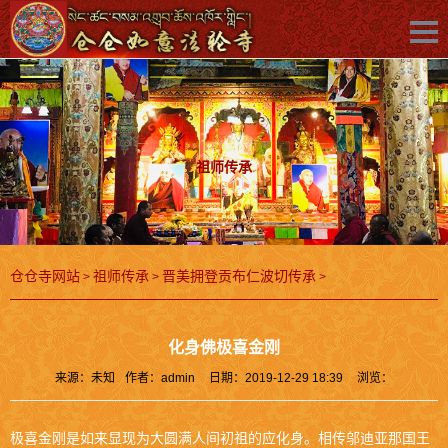
祖师传承
仓仓寺网站
祖师传承
晋美拥登贡布仁波切传承
>
>
>
化身佛极喜金刚
来源：
未知
作者：
admin
日期：
2019-12-29 18:39
浏览：
极喜金刚是如来显现为大圆满人间初祖的应化身。相传邬迪亚那国王