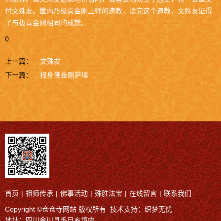
付文殊友。箧内乃极喜金刚上师的遗教，读完这个遗教，文殊友证得
了与极喜金刚相同的成就。
0
上一篇：
文殊友
下一篇：
报身佛金刚萨埵
首页
|
祖师传承
|
佛事活动
|
殊胜法宝
|
在线留言
|
联系我们
Copyright ©仓仓寺网站 版权所有 技术支持：
织梦无忧
地址：四川金川县毛日乡境内